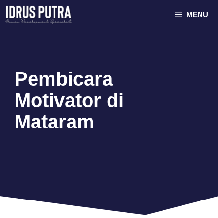
Skip
MENU
to
content
Pembicara
Motivator di
Mataram